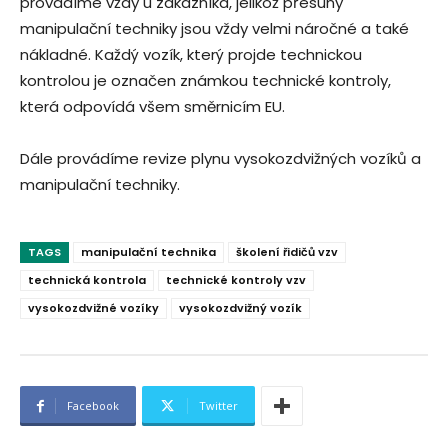
provádíme vždy u zákazníka, jelikož přesuny
manipulační techniky jsou vždy velmi náročné a také
nákladné. Každý vozík, který projde technickou
kontrolou je označen známkou technické kontroly,
která odpovídá všem směrnicím EU.
Dále provádíme revize plynu vysokozdvižných vozíků a
manipulační techniky.
TAGS
manipulační technika
školení řidičů vzv
technická kontrola
technické kontroly vzv
vysokozdvižné vozíky
vysokozdvižný vozík
Facebook
Twitter