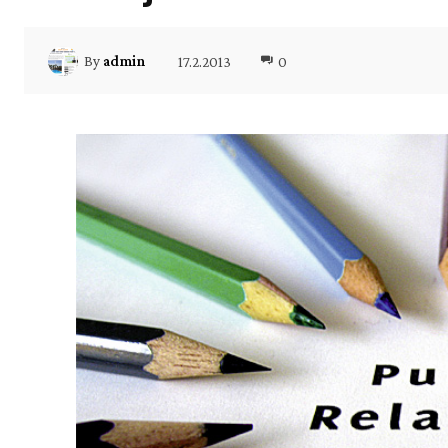
17.2.2013
0
By
admin