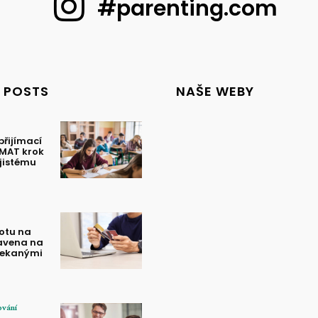
#parenting.com
 POSTS
NAŠE WEBY
přijímací
MAT krok
jistému
otu na
ravena na
čekanými
ování