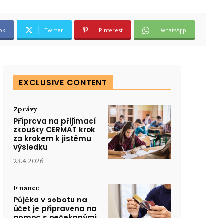
ok
Twitter
Pinterest
WhatsApp
EXCLUSIVE CONTENT
Zprávy
Příprava na přijímací
zkoušky CERMAT krok
za krokem k jistému
výsledku
28.4.2026
Finance
Půjčka v sobotu na
účet je připravena na
pomoc s nečekanými