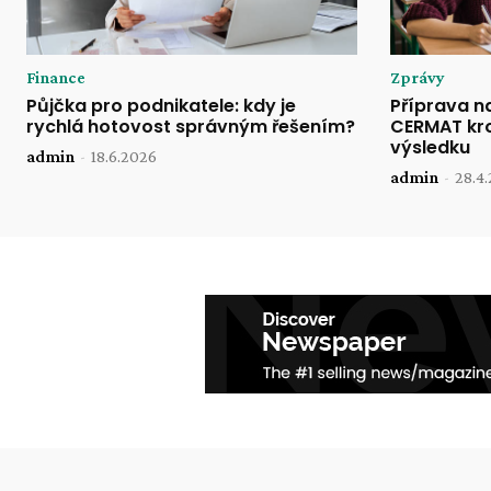
Finance
Zprávy
Půjčka pro podnikatele: kdy je
Příprava n
rychlá hotovost správným řešením?
CERMAT kro
výsledku
admin
-
18.6.2026
admin
-
28.4