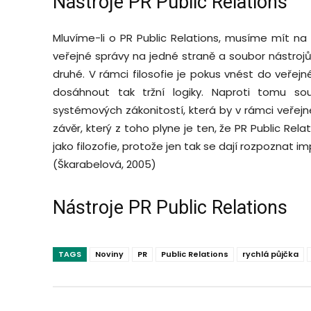
Nástroje PR Public Relations
Mluvíme-li o PR Public Relations, musíme mít na m
veřejné správy na jedné straně a soubor nástrojů
druhé. V rámci filosofie je pokus vnést do veře
dosáhnout tak tržní logiky. Naproti tomu so
systémových zákonitostí, která by v rámci veřejn
závěr, který z toho plyne je ten, že PR Public Rel
jako filozofie, protože jen tak se dají rozpoznat i
(Škarabelová, 2005)
Nástroje PR Public Relations
TAGS
Noviny
PR
Public Relations
rychlá půjčka