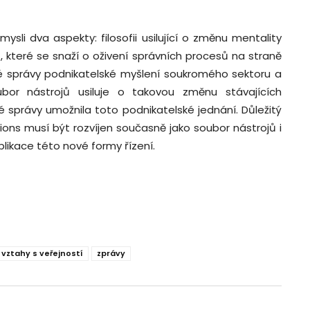
ysli dva aspekty: filosofii usilující o změnu mentality
, které se snaží o oživení správních procesů na straně
jné správy podnikatelské myšlení soukromého sektoru a
ubor nástrojů usiluje o takovou změnu stávajících
é správy umožnila toto podnikatelské jednání. Důležitý
ations musí být rozvíjen současně jako soubor nástrojů i
mplikace této nové formy řízení.
vztahy s veřejností
zprávy