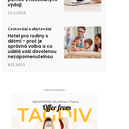
výdaji
25.2.2026
Cestování a ubytování
Hotel pro rodiny s
dětmi – proč je
správná volba a co
udělá vaši dovolenou
nezapomenutelnou
8.12.2025
- Advertisement -