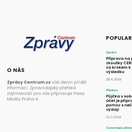
POPULAR
Zprávy
Příprava na 
zkoušky CER
za krokem k 
O NÁS
výsledku
28.4.2026
Zprávy Centrum.cz
váš denní příděl
informací. Zpravodajský přehled
Finance
zajímavostí pro vás připravuje Press
Půjčka v sob
Media, Praha 4.
účet je přip
pomoc s ne
výdaji
25.2.2026
Cestování a ubyt