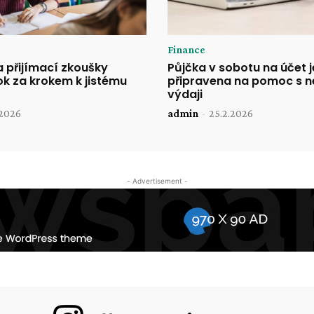
Finance
a přijímací zkoušky
Půjčka v sobotu na účet j
k za krokem k jistému
připravena na pomoc s 
výdaji
.2026
admin
-
25.2.2026
- Advertisement -