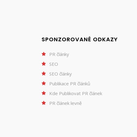
SPONZOROVANÉ ODKAZY
PR články
SEO
SEO články
Publikace PR článků
Kde Publikovat PR článek
PR článek levně