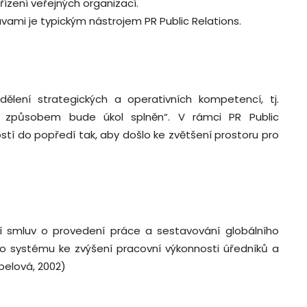
ízení veřejných organizací.
ami je typickým nástrojem PR Public Relations.
dělení strategických a operativních kompetencí, tj.
 způsobem bude úkol splněn“. V rámci PR Public
stí do popředí tak, aby došlo ke zvětšení prostoru pro
ní smluv o provedení práce a sestavování globálního
ho systému ke zvýšení pracovní výkonnosti úředníků a
belová, 2002)